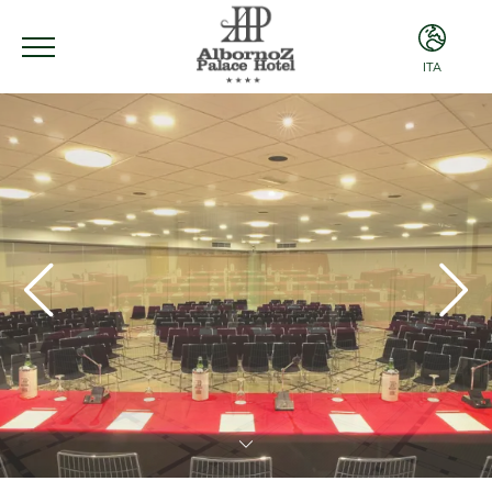
ITA
ITA
ENG