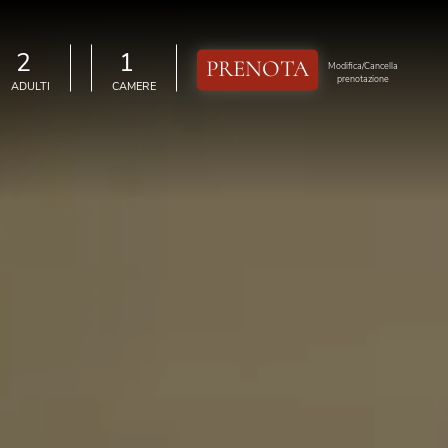
PRENOTA
elect-adulti
select-camere
Modifica/Cancella
prenotazione
ADULTI
CAMERE