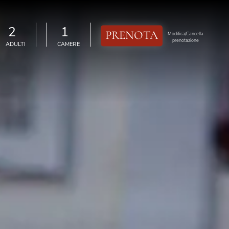
PRENOTA
elect-adulti
select-camere
Modifica/Cancella
prenotazione
ADULTI
CAMERE