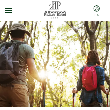
ITA
ITA
ENG